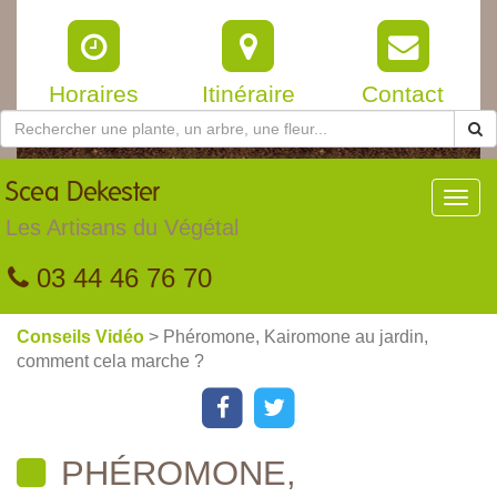
Horaires
Itinéraire
Contact
Scea
Dekester
Toggl
navig
Les Artisans du Végétal
03 44 46 76 70
Conseils Vidéo
> Phéromone, Kairomone au jardin,
comment cela marche ?
PHÉROMONE,