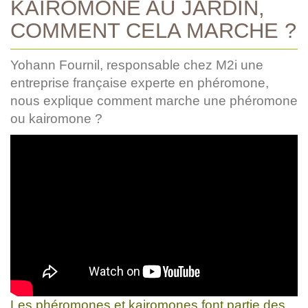
KAIROMONE AU JARDIN,
COMMENT CELA MARCHE ?
Yohann Fournil, responsable chez M2i une
entreprise française experte en phéromone,
nous explique comment marche une phéromone
ou kairomone ?
Les phéromones et kairomones font partie des