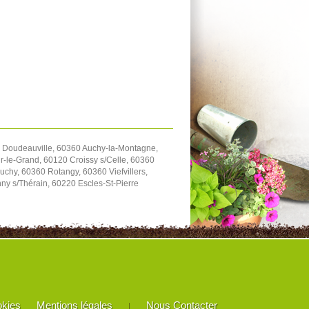
 Doudeauville, 60360 Auchy-la-Montagne,
-le-Grand, 60120 Croissy s/Celle, 60360
chy, 60360 Rotangy, 60360 Viefvillers,
y s/Thérain, 60220 Escles-St-Pierre
okies
Mentions légales
Nous Contacter
|