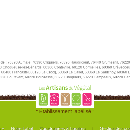
 de :
76390 Aumale, 76390 Criquiers, 76390 Haudricourt, 76440 Grumesnil, 76220
 Choqueuse-les-Bénards, 60360 Conteville, 60120 Cormeilles, 60360 Crèvecoeur
60480 Francastel, 60120 Le Crocq, 60360 Le Gallet, 60360 Le Saulchoy, 60360 Lu
0220 Boutavent, 60220 Bouvresse, 60220 Broquiers, 60220 Campeaux, 60220 Cann
" Établissement labélisé "
s +
Notre Label
Coordonnées & horaires
Gestion des co
|