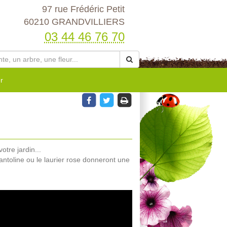
97 rue Frédéric Petit
60210 GRANDVILLIERS
03 44 46 76 70
r
tre jardin...
santoline ou le laurier rose donneront une