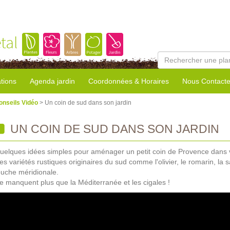
tal
tions
Agenda jardin
Coordonnées & Horaires
Nous Contacte
onseils Vidéo
> Un coin de sud dans son jardin
UN COIN DE SUD DANS SON JARDIN
uelques idées simples pour aménager un petit coin de Provence dans vo
es variétés rustiques originaires du sud comme l'olivier, le romarin, la 
ouche méridionale.
e manquent plus que la Méditerranée et les cigales !