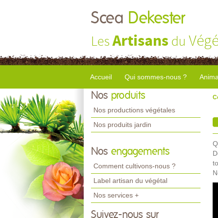
Scea
Dekester
Artisans
Végé
Les
du
Accueil
Qui sommes-nous ?
Anima
Nos
produits
C
Nos productions végétales
Nos produits jardin
Q
Nos
engagements
D
t
Comment cultivons-nous ?
N
Label artisan du végétal
Nos services +
Suivez-nous sur