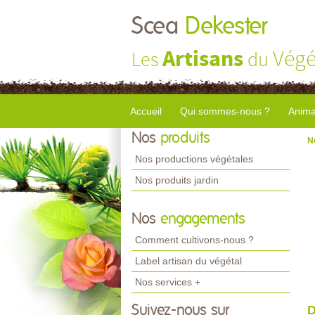
Scea
Dekester
Artisans
Végé
Les
du
Accueil
Qui sommes-nous ?
Anima
Nos
produits
N
Nos productions végétales
Nos produits jardin
Nos
engagements
Comment cultivons-nous ?
Label artisan du végétal
Nos services +
Suivez-nous sur
D