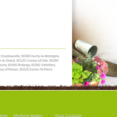
 Doudeauville, 60360 Auchy-la-Montagne,
-le-Grand, 60120 Croissy s/Celle, 60360
chy, 60360 Rotangy, 60360 Viefvillers,
y s/Thérain, 60220 Escles-St-Pierre
okies
Mentions légales
Nous Contacter
|