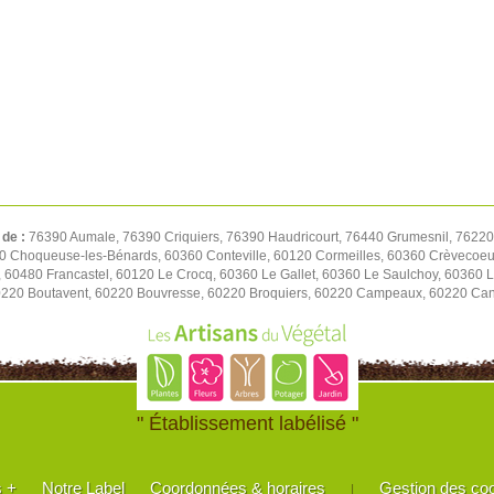
 de :
76390 Aumale, 76390 Criquiers, 76390 Haudricourt, 76440 Grumesnil, 76220
 Choqueuse-les-Bénards, 60360 Conteville, 60120 Cormeilles, 60360 Crèvecoeur
60480 Francastel, 60120 Le Crocq, 60360 Le Gallet, 60360 Le Saulchoy, 60360 Lu
0220 Boutavent, 60220 Bouvresse, 60220 Broquiers, 60220 Campeaux, 60220 Cann
" Établissement labélisé "
s +
Notre Label
Coordonnées & horaires
Gestion des co
|