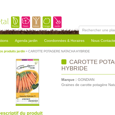
tal
tions
Agenda jardin
Coordonnées & Horaires
Nous Contacte
os produits jardin
> CAROTTE POTAGERE NATACHA HYBRIDE
CAROTTE POTA
HYBRIDE
Marque :
GONDIAN
Graines de carotte potagère Nat
escriptif du produit