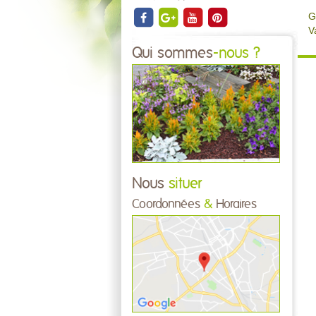
G
V
Qui sommes
-nous ?
Nous
situer
Coordonnées
&
Horaires