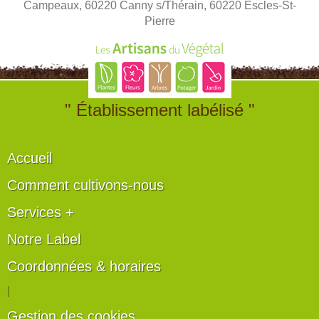
Campeaux, 60220 Canny s/Thérain, 60220 Escles-St-
Pierre
" Établissement labélisé "
Accueil
Comment cultivons-nous
Services +
Notre Label
Coordonnées & horaires
|
Gestion des cookies