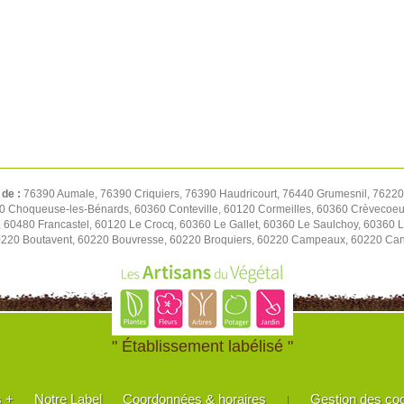
 de :
76390 Aumale, 76390 Criquiers, 76390 Haudricourt, 76440 Grumesnil, 76220
 Choqueuse-les-Bénards, 60360 Conteville, 60120 Cormeilles, 60360 Crèvecoeur
60480 Francastel, 60120 Le Crocq, 60360 Le Gallet, 60360 Le Saulchoy, 60360 Lu
0220 Boutavent, 60220 Bouvresse, 60220 Broquiers, 60220 Campeaux, 60220 Cann
" Établissement labélisé "
s +
Notre Label
Coordonnées & horaires
Gestion des co
|