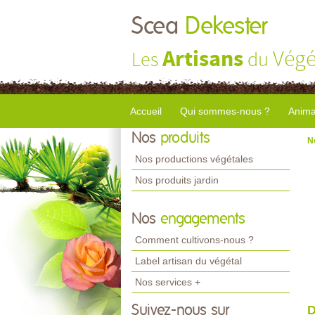
Scea
Dekester
Artisans
Végé
Les
du
Accueil
Qui sommes-nous ?
Anima
Nos
produits
N
Nos productions végétales
Nos produits jardin
Nos
engagements
Comment cultivons-nous ?
Label artisan du végétal
Nos services +
Suivez-nous sur
D