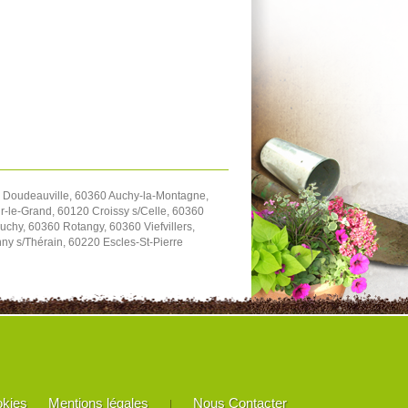
 Doudeauville, 60360 Auchy-la-Montagne,
-le-Grand, 60120 Croissy s/Celle, 60360
chy, 60360 Rotangy, 60360 Viefvillers,
y s/Thérain, 60220 Escles-St-Pierre
okies
Mentions légales
Nous Contacter
|