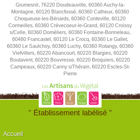
Grumesnil, 76220 Doudeauville, 60360 Auchy-la-
Montagne, 60120 Blancfossé, 60360 Catheux, 60360
Choqueuse-les-Bénards, 60360 Conteville, 60120
Cormeilles, 60360 Crèvecoeur-le-Grand, 60120 Croissy
s/Celle, 60360 Doméliers, 60360 Fontaine-Bonneleau,
60480 Francastel, 60120 Le Crocq, 60360 Le Gallet,
60360 Le Saulchoy, 60360 Luchy, 60360 Rotangy, 60360
Viefvillers, 60220 Abancourt, 60220 Blargies, 60220
Boutavent, 60220 Bouvresse, 60220 Broquiers, 60220
Campeaux, 60220 Canny s/Thérain, 60220 Escles-St-
Pierre
" Établissement labélisé "
Accueil