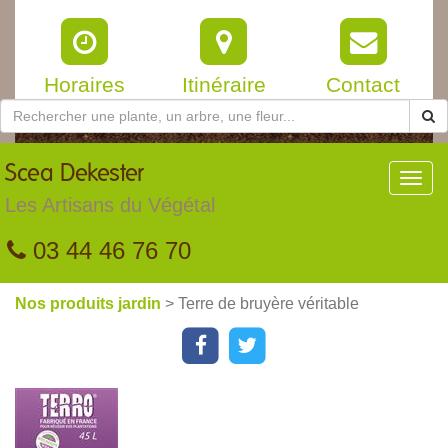
Horaires
Itinéraire
Contact
Scea
Dekester
Toggl
navig
Les Artisans du Végétal
03 44 46 76 70
Nos produits jardin
> Terre de bruyère véritable